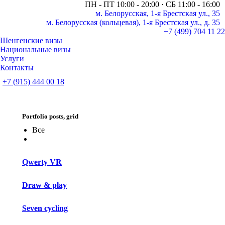
ПН - ПТ 10:00 - 20:00 · СБ 11:00 - 16:00
м. Белорусская, 1-я Брестская ул., 35
м. Белорусская (кольцевая), 1-я Брестская ул., д. 35
+7 (499) 704 11 22
Шенгенские визы
Национальные визы
Услуги
Контакты
+7 (915) 444 00 18
Whatsapp
Telegram
page
page
opens
opens
Portfolio posts, grid
in
in
new
new
Все
window
window
Qwerty VR
Draw & play
Seven cycling