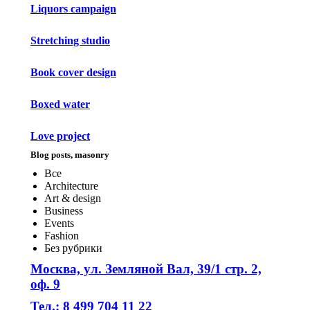
Liquors campaign
Stretching studio
Book cover design
Boxed water
Love project
Blog posts, masonry
Все
Architecture
Art & design
Business
Events
Fashion
Без рубрики
Москва, ул. Земляной Вал, 39/1 стр. 2,
оф. 9
Тел.: 8 499 704 11 22